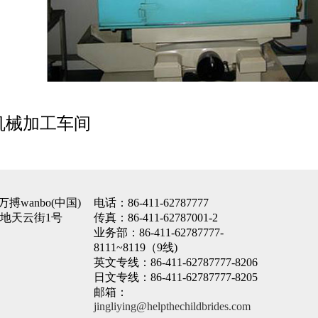
机械加工车间
搏wanbo(中国)
电话：86-411-62787777
#地天云街1号
传真：86-411-62787001-2
业务部：86-411-62787777-
8111~8119（9线)
英文专线：86-411-62787777-8206
日文专线：86-411-62787777-8205
邮箱：
jingliying@helpthechildbrides.com