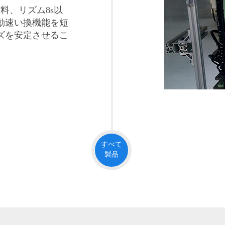
料、リズム8s以
動速い換機能を短
ズを安定させるこ
すべて
製品