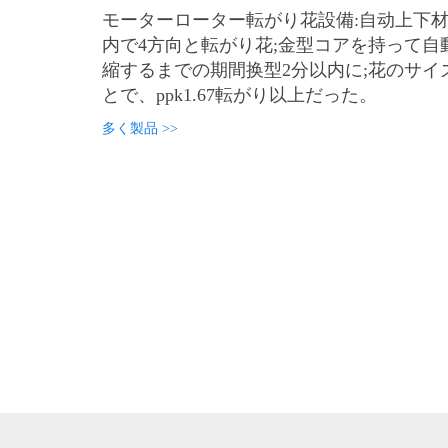
モーターローター転がり花設備:自动上下材
内で4方向と転がり花;金型コアを持って自
縮するまでの期間换型2分以内に;花のサイ
とで、ppk1.67転がり以上だった。
多く製品 >>