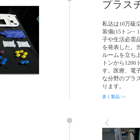
プラス
私达は10万級
装備(15トン~
子や生活必需
を発表した。
ルームを立ち上
トンから120
す。医療、電
な分野のプラ
ります。
多く製品 >>