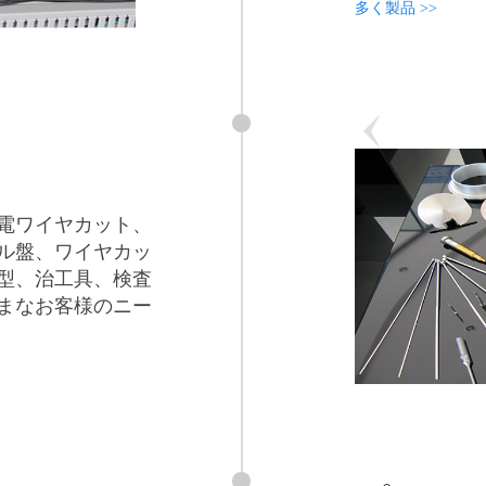
多く製品 >>
電ワイヤカット、
ル盤、ワイヤカッ
型、治工具、検査
まなお客様のニー