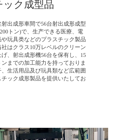
チック成型品
尘射出成形車間で56台射出成形成型
 1200トン)で、生产できる医療、電
品や玩具类などのプラスチック製品
当社はクラス10万レベルのクリーン
げ、射出成形機56台を保有し、15
0トンまでの加工能力を持っておりま
子、生活用品及び玩具類など広範囲
スチック成形製品を提供いたしてお